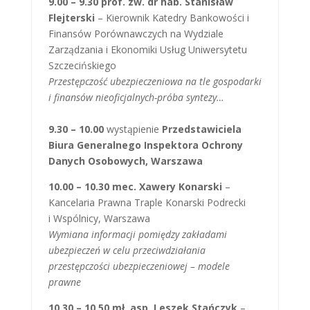
9.00 – 9.30 prof. zw. dr hab. Stanisław
Flejterski
– Kierownik Katedry Bankowości i
Finansów Porównawczych na Wydziale
Zarządzania i Ekonomiki Usług Uniwersytetu
Szczecińskiego
Przestępczość ubezpieczeniowa na tle gospodarki
i finansów nieoficjalnych-próba syntezy…
9.30 – 10.00
wystąpienie
Przedstawiciela
Biura Generalnego Inspektora Ochrony
Danych Osobowych, Warszawa
10.00 – 10.30 mec. Xawery Konarski
–
Kancelaria Prawna Traple Konarski Podrecki
i Wspólnicy, Warszawa
Wymiana informacji pomiędzy zakładami
ubezpieczeń w celu przeciwdziałania
przestępczości ubezpieczeniowej – modele
prawne
10.30 – 10.50 mł. asp. Leszek Stańczyk
–