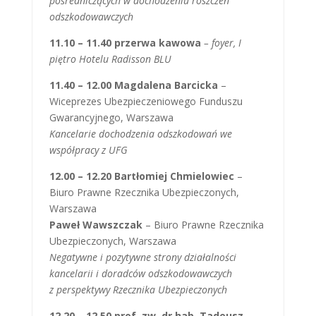
pośredniczących w dochodzeniu roszczeń
odszkodowawczych
11.10 – 11.40 przerwa kawowa
– foyer, I
piętro Hotelu Radisson BLU
11.40 – 12.00 Magdalena Barcicka
–
Wiceprezes Ubezpieczeniowego Funduszu
Gwarancyjnego, Warszawa
Kancelarie dochodzenia odszkodowań we
współpracy z UFG
12.00 – 12.20 Bartłomiej Chmielowiec
–
Biuro Prawne Rzecznika Ubezpieczonych,
Warszawa
Paweł Wawszczak
– Biuro Prawne Rzecznika
Ubezpieczonych, Warszawa
Negatywne i pozytywne strony działalności
kancelarii i doradców odszkodowawczych
z perspektywy Rzecznika Ubezpieczonych
12.20 – 12.50 prof. zw. dr hab. Tadeusz