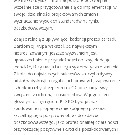
w PIDiPO uzyskali informacje, które pozwolą na
wcześniejsze przygotowanie się do implementacji w
swojej działalności projektowanych zmian i
wyznaczanie wysokich standardów na rynku
odszkodowawczym.
Zdając relację z upływającej kadencji prezes zarządu
Bartłomiej Krupa wskazał, że największym
niezrealizowanym jeszcze wyzwaniem jest
upowszechnienie przynależności do Izby, dodając
jednakże, iż sytuacja ta ulega systematycznie zmianie.
Z kolei do największych sukcesów zaliczył aktywny
udział w dyskusji o regulacjach prawnych, zapewnienie
członkom izby ubezpieczenia OC oraz inicjatywy
związane z ochroną konsumentów. W jego ocenie
głównym osiągnięciem PIDiPO było jednak
zbudowanie i propagowanie spójnego przekazu
kształtującego pozytywny obraz doradztwa
odszkodowawczego, jako profesjonalnej działalności
przynoszącej pozytywne skutki dla poszkodowanych i