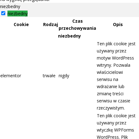
niezbedny
niezbedny
Czas
Cookie
Rodzaj
Opis
przechowywania
niezbedny
Ten plik cookie jest
używany przez
motyw WordPress
witryny. Pozwala
właścicielowi
elementor
trwałe
nigdy
serwisu na
wdrażanie lub
zmianę treści
serwisu w czasie
rzeczywistym.
Ten plik cookie jest
używany przez
wtyczkę WPForms
WordPress. Plik