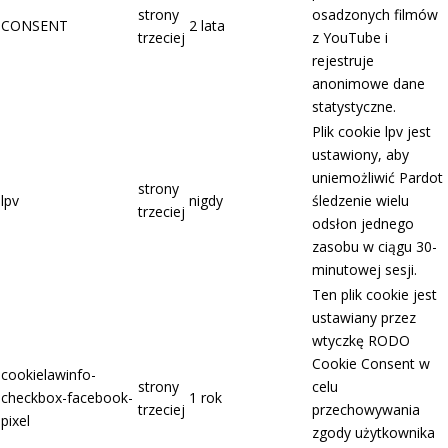
strony
osadzonych filmów
CONSENT
2 lata
trzeciej
z YouTube i
rejestruje
anonimowe dane
statystyczne.
Plik cookie lpv jest
ustawiony, aby
uniemożliwić Pardot
strony
lpv
nigdy
śledzenie wielu
trzeciej
odsłon jednego
zasobu w ciągu 30-
minutowej sesji.
Ten plik cookie jest
ustawiany przez
wtyczkę RODO
Cookie Consent w
cookielawinfo-
strony
celu
checkbox-facebook-
1 rok
trzeciej
przechowywania
pixel
zgody użytkownika