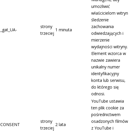
umożliwić
właścicielom witryn
śledzenie
strony
zachowania
_gat_UA-
1 minuta
trzeciej
odwiedzających i
mierzenie
wydajności witryny.
Element wzorca w
nazwie zawiera
unikalny numer
identyfikacyjny
konta lub serwisu,
do którego się
odnosi.
YouTube ustawia
ten plik cookie za
pośrednictwem
strony
osadzonych filmów
CONSENT
2 lata
trzeciej
z YouTube i