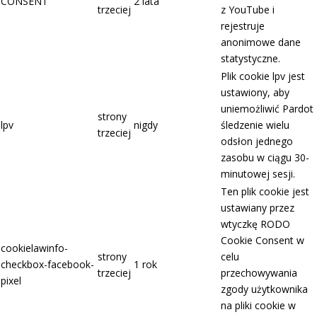
CONSENT
2 lata
trzeciej
z YouTube i
rejestruje
anonimowe dane
statystyczne.
Plik cookie lpv jest
ustawiony, aby
uniemożliwić Pardot
strony
lpv
nigdy
śledzenie wielu
trzeciej
odsłon jednego
zasobu w ciągu 30-
minutowej sesji.
Ten plik cookie jest
ustawiany przez
wtyczkę RODO
Cookie Consent w
cookielawinfo-
strony
celu
checkbox-facebook-
1 rok
trzeciej
przechowywania
pixel
zgody użytkownika
na pliki cookie w