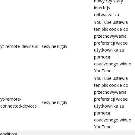
nowy czy stary
interfejs
odtwarzacza.
YouTube ustawia
ten plik cookie do
przechowywania
preferencji wideo
yt-remote-device-id
sesyjne
nigdy
użytkownika za
pomocą
osadzonego wideo
YouTube.
YouTube ustawia
ten plik cookie do
przechowywania
yt-remote-
preferencji wideo
sesyjne
nigdy
connected-devices
użytkownika za
pomocą
osadzonego wideo
YouTube.
analityka