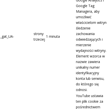
Google Analytics i
Google Tag
Managera, aby
umożliwić
właścicielom witryn
śledzenie
strony
zachowania
_gat_UA-
1 minuta
trzeciej
odwiedzających i
mierzenie
wydajności witryny.
Element wzorca w
nazwie zawiera
unikalny numer
identyfikacyjny
konta lub serwisu,
do którego się
odnosi.
YouTube ustawia
ten plik cookie za
pośrednictwem