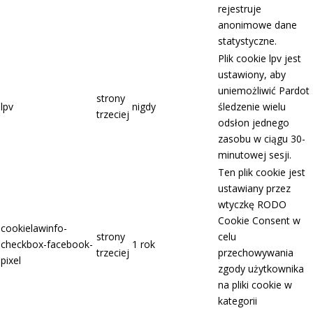
rejestruje
anonimowe dane
statystyczne.
Plik cookie lpv jest
ustawiony, aby
uniemożliwić Pardot
strony
lpv
nigdy
śledzenie wielu
trzeciej
odsłon jednego
zasobu w ciągu 30-
minutowej sesji.
Ten plik cookie jest
ustawiany przez
wtyczkę RODO
Cookie Consent w
cookielawinfo-
strony
celu
checkbox-facebook-
1 rok
trzeciej
przechowywania
pixel
zgody użytkownika
na pliki cookie w
kategorii