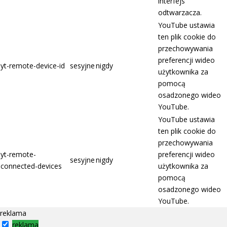
interfejs
odtwarzacza.
YouTube ustawia
ten plik cookie do
przechowywania
preferencji wideo
yt-remote-device-id
sesyjne
nigdy
użytkownika za
pomocą
osadzonego wideo
YouTube.
YouTube ustawia
ten plik cookie do
przechowywania
yt-remote-
preferencji wideo
sesyjne
nigdy
connected-devices
użytkownika za
pomocą
osadzonego wideo
YouTube.
reklama
reklama