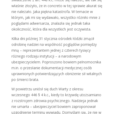
właśnie złożyło, że in concreto w tej sprawie akurat się
nie należało. Jaka piękna katastrofa. W temacie w
którym, jak mi się wydawało, wszystko różniło mnie z
poglądami adwersarza, znalazła się jednak taka
okoliczność, która dla wszystkich jest oczywista.
Kilka dni później 31 stycznia ośrodek łódzki zmącił
odrobinę nadziei na wspólność poglądów pomiędzy
mną – reprezentantem jednej z czterech tysięcy
różnego rodzaju instytucji – a narodowym
ubezpieczycielem. Poproszono bowiem pełnomocnika
m.in. o przesłanie dokumentacji medycznej osób
uprawnionych potwierdzających obniżenie sił witalnych
po śmierci brata.
W powietrzu uniósł się duch Warty z okresu
wczesnego 446 § 4 k.c., kiedy to krzywdę utożsamiano
z rozstrojem zdrowia psychicznego. Nadzieja jednak
nie umarła – ubezpieczyciel bowiem zaproponował
uzgodnienie terminu wywiadu. Domyślam się, że nie w