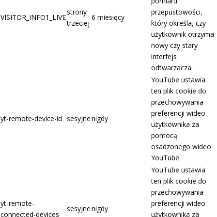
pomiaru
strony
przepustowości,
VISITOR_INFO1_LIVE
6 miesięcy
trzeciej
który określa, czy
użytkownik otrzyma
nowy czy stary
interfejs
odtwarzacza.
YouTube ustawia
ten plik cookie do
przechowywania
preferencji wideo
yt-remote-device-id
sesyjne
nigdy
użytkownika za
pomocą
osadzonego wideo
YouTube.
YouTube ustawia
ten plik cookie do
przechowywania
yt-remote-
preferencji wideo
sesyjne
nigdy
connected-devices
użytkownika za