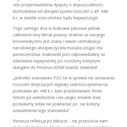
celu przeprowadzenia dysputy o dopuszczalności
dochodzenia od ubezpieczyciela roszczeń z art. 448
k.c. w świetle orzecznictwa Sądu Najwyższego.
Tego samego dnia w Krakowie panował jednak
całkowicie inny klimat prawny. Kraków ze swojego
konserwatyzmu jest znany i nawet centralizacja
narodowego ubezpieczyciela musiała ustąpić mu
pierwszeństwa. Krakowski pion odpowiedzialny za
odwołania najwyraźniej już rozeźlony kolejnymi
skargami do Prezesa UOKiK twardo stwierdził:
„Jednolite stanowisko PZU SA w sprawie nie uznawania
roszczeń dotyczących wypłaty zadośćuczynienia na
podstawie art. 448 k.c. było przedstawiane firmie
Votum już wielokrotnie i nie uległo zmianie stad
pozwalamy sobie nie powtarzać po raz kolejny
uzasadnienia tego stanowiska”.
Pierwsza refleksja po lekturze – nie przenoście nam