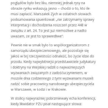
poglądów było bez liku, niemniej jednak rysy na
obrazie rynku wskazują jasno – chodzi o to, kto ile
musi zapłacić. Marszałek Zych w ostatnich słowach
podsumowania spuentował: „nie zatrzymamy sprawy
interpretacji i dochodzenia roszczeń przez 448 w
związku z art. 24. To jest już niemożliwe a nadto
uważam, że jest to sprawiedliwe”.
Pewnie nie w smak było to współorganizatorom z
samorządu ubezpieczeniowego, ale pozostaje się
jakoś w tej rzeczywistości odnaleźć, bo życie idzie do
przodu. Kiedy najwybitniejsi przedstawiciele judykatury
i doktryny na Wiejskiej radzili o najważniejszych
wyzwaniach związanych z zadośćuczynieniem, w
mozole dnia codziennego z tymi wyzwaniami musieli
radzić sobie pracownicy narodowego ubezpieczyciela
w Warszawie, w Łodzi i w Krakowie.
W stolicy najwyraźniej pobrzmiewały echa konferencji,
kiedy likwidator PZU pisał następujące słowa: