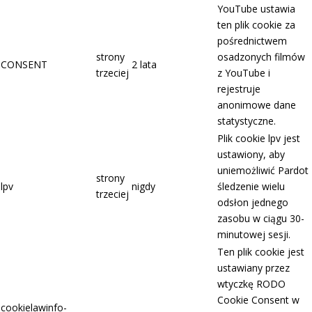
YouTube ustawia
ten plik cookie za
pośrednictwem
strony
osadzonych filmów
CONSENT
2 lata
trzeciej
z YouTube i
rejestruje
anonimowe dane
statystyczne.
Plik cookie lpv jest
ustawiony, aby
uniemożliwić Pardot
strony
lpv
nigdy
śledzenie wielu
trzeciej
odsłon jednego
zasobu w ciągu 30-
minutowej sesji.
Ten plik cookie jest
ustawiany przez
wtyczkę RODO
Cookie Consent w
cookielawinfo-