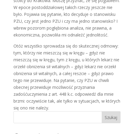
stolicy do Krakowa. Muszę przyznać, że się pogubiłem.
W epoce postoddziałowej takich rzeczy jeszcze nie
było. Pojawia się pytanie, kto decyduje o stanowisku
PZU, czy jest jedno PZU i czy ma jedno stanowisko? I
wbrew pozorom pogłębiona analiza, nie prawna, a
ekonomiczna, pozwoliła mi odnaleźć jednolitość.
Otóż wszystko sprowadza się do skutecznej odmowy:
tym, którzy nie mieszczą się w kręgu – gdyż nie
mieszczą się w kręgu, tym z kręgu, u których lekarz nie
orzekł obniżenia sił witalnych – gdyż lekarz nie orzekł
obniżenia sił witalnych, a całej reszcie – gdyż prawo
tego nie przewiduje. Na pytanie, czy PZU w chwili
obecnej przewiduje możliwość przyznania
zadośćuczynienia z art. 448 k.c. odpowiedź dla mnie
brzmi: oczywiście tak, ale tylko w sytuacjach, w których
się ono nie należy.
Szukaj