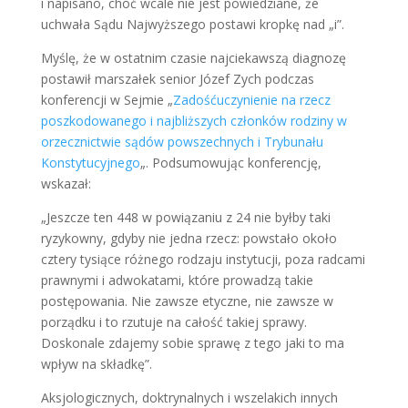
i napisano, choć wcale nie jest powiedziane, że
uchwała Sądu Najwyższego postawi kropkę nad „i”.
Myślę, że w ostatnim czasie najciekawszą diagnozę
postawił marszałek senior Józef Zych podczas
konferencji w Sejmie „
Zadośćuczynienie na rzecz
poszkodowanego i najbliższych członków rodziny w
orzecznictwie sądów powszechnych i Trybunału
Konstytucyjnego
„. Podsumowując konferencję,
wskazał:
„Jeszcze ten 448 w powiązaniu z 24 nie byłby taki
ryzykowny, gdyby nie jedna rzecz: powstało około
cztery tysiące różnego rodzaju instytucji, poza radcami
prawnymi i adwokatami, które prowadzą takie
postępowania. Nie zawsze etyczne, nie zawsze w
porządku i to rzutuje na całość takiej sprawy.
Doskonale zdajemy sobie sprawę z tego jaki to ma
wpływ na składkę”.
Aksjologicznych, doktrynalnych i wszelakich innych