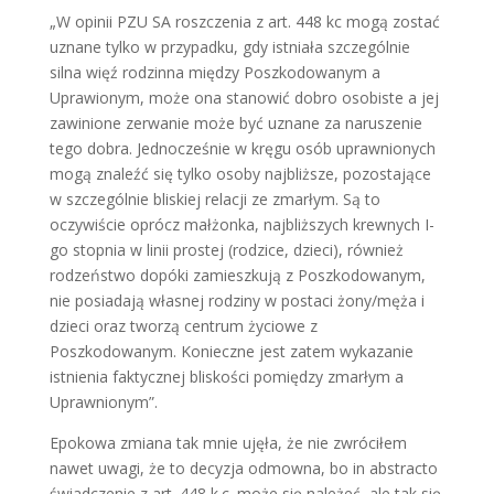
„W opinii PZU SA roszczenia z art. 448 kc mogą zostać
uznane tylko w przypadku, gdy istniała szczególnie
silna więź rodzinna między Poszkodowanym a
Uprawionym, może ona stanowić dobro osobiste a jej
zawinione zerwanie może być uznane za naruszenie
tego dobra. Jednocześnie w kręgu osób uprawnionych
mogą znaleźć się tylko osoby najbliższe, pozostające
w szczególnie bliskiej relacji ze zmarłym. Są to
oczywiście oprócz małżonka, najbliższych krewnych I-
go stopnia w linii prostej (rodzice, dzieci), również
rodzeństwo dopóki zamieszkują z Poszkodowanym,
nie posiadają własnej rodziny w postaci żony/męża i
dzieci oraz tworzą centrum życiowe z
Poszkodowanym. Konieczne jest zatem wykazanie
istnienia faktycznej bliskości pomiędzy zmarłym a
Uprawnionym”.
Epokowa zmiana tak mnie ujęła, że nie zwróciłem
nawet uwagi, że to decyzja odmowna, bo in abstracto
świadczenie z art. 448 k.c. może się należeć, ale tak się