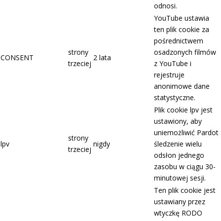
odnosi.
YouTube ustawia
ten plik cookie za
pośrednictwem
strony
osadzonych filmów
CONSENT
2 lata
trzeciej
z YouTube i
rejestruje
anonimowe dane
statystyczne.
Plik cookie lpv jest
ustawiony, aby
uniemożliwić Pardot
strony
lpv
nigdy
śledzenie wielu
trzeciej
odsłon jednego
zasobu w ciągu 30-
minutowej sesji.
Ten plik cookie jest
ustawiany przez
wtyczkę RODO