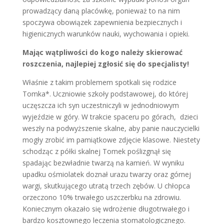
prowadzący daną placówkę, ponieważ to na nim
spoczywa obowiązek zapewnienia bezpiecznych i
higienicznych warunków nauki, wychowania i opieki.
Mając wątpliwości do kogo należy skierować
roszczenia, najlepiej zgłosić się do specjalisty!
Właśnie z takim problemem spotkali się rodzice
Tomka*. Uczniowie szkoły podstawowej, do której
uczęszcza ich syn uczestniczyli w jednodniowym
wyjeździe w góry. W trakcie spaceru po górach, dzieci
weszły na podwyższenie skalne, aby panie nauczycielki
mogły zrobić im pamiątkowe zdjęcie klasowe. Niestety
schodząc z półki skalnej Tomek poślizgnął się
spadając bezwładnie twarzą na kamień. W wyniku
upadku ośmiolatek doznał urazu twarzy oraz górnej
wargi, skutkującego utratą trzech zębów. U chłopca
orzeczono 10% trwałego uszczerbku na zdrowiu.
Koniecznym okazało się wdrożenie długotrwałego i
bardzo kosztownego leczenia stomatologicznego.