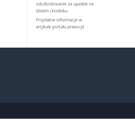
odszkodowanie za upadek na
śliskim chodniku
Przydatne informacje w
artykule portalu prawo.pl