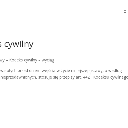
O 
 cywilny
wy – Kodeks cywilny – wyciąg
owstałych przed dniem wejścia w życie niniejszej ustawy, a według
1
ieprzedawnionych, stosuje się przepisy art. 442
Kodeksu cywilnego