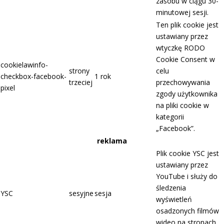
zasobu w ciągu 30-
minutowej sesji.
Ten plik cookie jest
ustawiany przez
wtyczkę RODO
Cookie Consent w
cookielawinfo-
strony
celu
checkbox-facebook-
1 rok
trzeciej
przechowywania
pixel
zgody użytkownika
na pliki cookie w
kategorii
„Facebook”.
reklama
Plik cookie YSC jest
ustawiany przez
YouTube i służy do
śledzenia
YSC
sesyjne
sesja
wyświetleń
osadzonych filmów
wideo na stronach