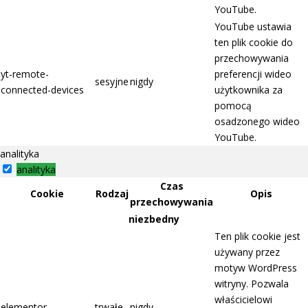
YouTube.
YouTube ustawia
ten plik cookie do
przechowywania
yt-remote-
preferencji wideo
sesyjne
nigdy
connected-devices
użytkownika za
pomocą
osadzonego wideo
YouTube.
analityka
analityka
Czas
Cookie
Rodzaj
Opis
przechowywania
niezbedny
Ten plik cookie jest
używany przez
motyw WordPress
witryny. Pozwala
właścicielowi
elementor
trwałe
nigdy