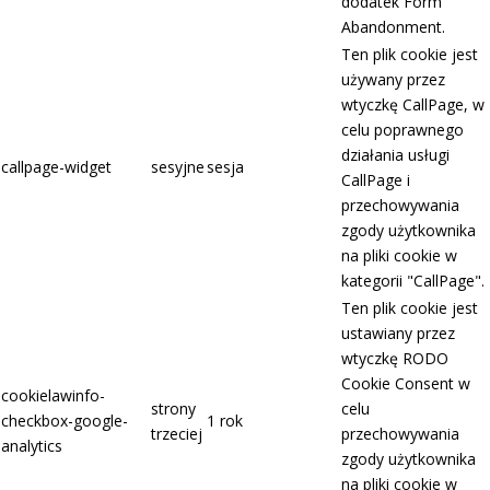
dodatek Form
Abandonment.
Ten plik cookie jest
używany przez
wtyczkę CallPage, w
celu poprawnego
działania usługi
callpage-widget
sesyjne
sesja
CallPage i
przechowywania
zgody użytkownika
na pliki cookie w
kategorii "CallPage".
Ten plik cookie jest
ustawiany przez
wtyczkę RODO
Cookie Consent w
cookielawinfo-
strony
celu
checkbox-google-
1 rok
trzeciej
przechowywania
analytics
zgody użytkownika
na pliki cookie w