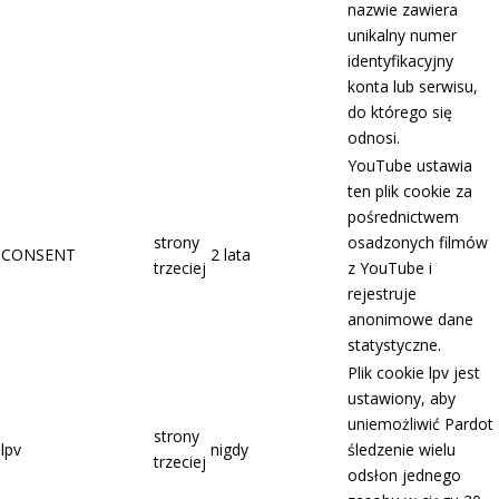
nazwie zawiera
unikalny numer
identyfikacyjny
konta lub serwisu,
do którego się
odnosi.
YouTube ustawia
ten plik cookie za
pośrednictwem
strony
osadzonych filmów
CONSENT
2 lata
trzeciej
z YouTube i
rejestruje
anonimowe dane
statystyczne.
Plik cookie lpv jest
ustawiony, aby
uniemożliwić Pardot
strony
lpv
nigdy
śledzenie wielu
trzeciej
odsłon jednego