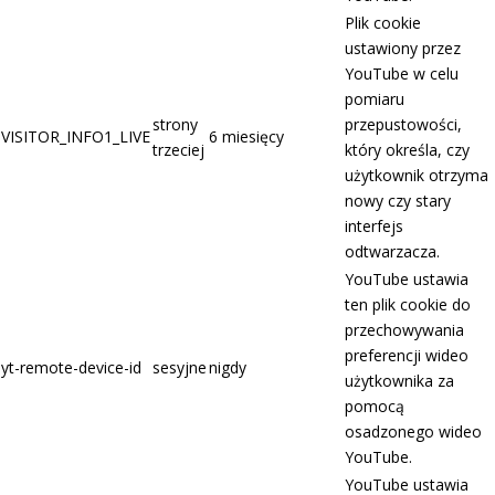
Plik cookie
ustawiony przez
YouTube w celu
pomiaru
strony
przepustowości,
VISITOR_INFO1_LIVE
6 miesięcy
trzeciej
który określa, czy
użytkownik otrzyma
nowy czy stary
interfejs
odtwarzacza.
YouTube ustawia
ten plik cookie do
przechowywania
preferencji wideo
yt-remote-device-id
sesyjne
nigdy
użytkownika za
pomocą
osadzonego wideo
YouTube.
YouTube ustawia