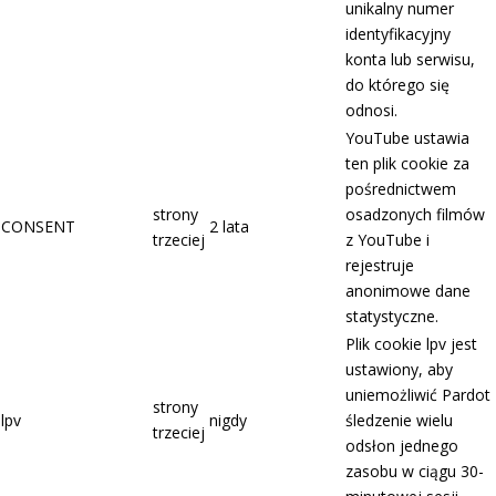
unikalny numer
identyfikacyjny
konta lub serwisu,
do którego się
odnosi.
YouTube ustawia
ten plik cookie za
pośrednictwem
strony
osadzonych filmów
CONSENT
2 lata
trzeciej
z YouTube i
rejestruje
anonimowe dane
statystyczne.
Plik cookie lpv jest
ustawiony, aby
uniemożliwić Pardot
strony
lpv
nigdy
śledzenie wielu
trzeciej
odsłon jednego
zasobu w ciągu 30-