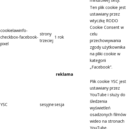
minutowej sesji.
Ten plik cookie jest
ustawiany przez
wtyczkę RODO
Cookie Consent w
cookielawinfo-
strony
celu
checkbox-facebook-
1 rok
trzeciej
przechowywania
pixel
zgody użytkownika
na pliki cookie w
kategorii
„Facebook”.
reklama
Plik cookie YSC jest
ustawiany przez
YouTube i służy do
śledzenia
YSC
sesyjne
sesja
wyświetleń
osadzonych filmów
wideo na stronach
YouTube.