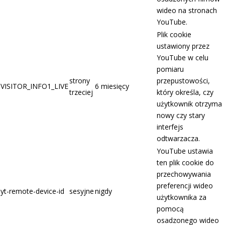
wideo na stronach
YouTube.
Plik cookie
ustawiony przez
YouTube w celu
pomiaru
strony
przepustowości,
VISITOR_INFO1_LIVE
6 miesięcy
trzeciej
który określa, czy
użytkownik otrzyma
nowy czy stary
interfejs
odtwarzacza.
YouTube ustawia
ten plik cookie do
przechowywania
preferencji wideo
yt-remote-device-id
sesyjne
nigdy
użytkownika za
pomocą
osadzonego wideo