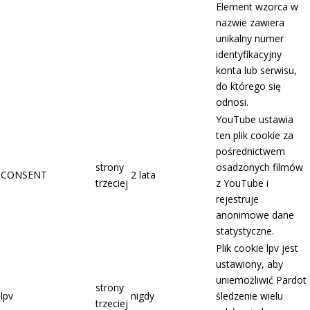
Element wzorca w
nazwie zawiera
unikalny numer
identyfikacyjny
konta lub serwisu,
do którego się
odnosi.
YouTube ustawia
ten plik cookie za
pośrednictwem
strony
osadzonych filmów
CONSENT
2 lata
trzeciej
z YouTube i
rejestruje
anonimowe dane
statystyczne.
Plik cookie lpv jest
ustawiony, aby
uniemożliwić Pardot
strony
lpv
nigdy
śledzenie wielu
trzeciej