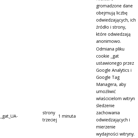
gromadzone dane
obejmują liczbę
odwiedzających, ich
źródło i strony,
które odwiedzają
anonimowo.
Odmiana pliku
cookie _gat
ustawionego przez
Google Analytics i
Google Tag
Managera, aby
umożliwić
właścicielom witryn
śledzenie
strony
zachowania
_gat_UA-
1 minuta
trzeciej
odwiedzających i
mierzenie
wydajności witryny.