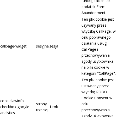
funkcji, takich jak
dodatek Form
Abandonment.
Ten plik cookie jest
używany przez
wtyczkę CallPage, w
celu poprawnego
działania usługi
callpage-widget
sesyjne
sesja
CallPage i
przechowywania
zgody użytkownika
na pliki cookie w
kategorii "CallPage".
Ten plik cookie jest
ustawiany przez
wtyczkę RODO
Cookie Consent w
cookielawinfo-
strony
celu
checkbox-google-
1 rok
trzeciej
przechowywania
analytics
zgody użytkownika