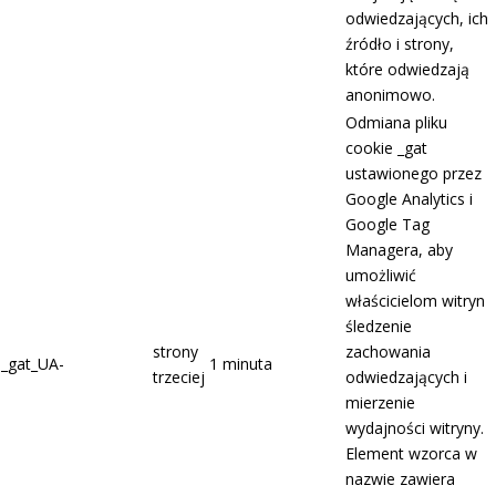
odwiedzających, ich
źródło i strony,
które odwiedzają
anonimowo.
Odmiana pliku
cookie _gat
ustawionego przez
Google Analytics i
Google Tag
Managera, aby
umożliwić
właścicielom witryn
śledzenie
strony
zachowania
_gat_UA-
1 minuta
trzeciej
odwiedzających i
mierzenie
wydajności witryny.
Element wzorca w
nazwie zawiera