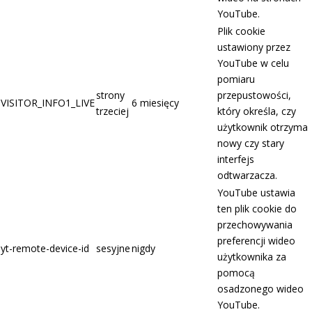
YouTube.
Plik cookie
ustawiony przez
YouTube w celu
pomiaru
strony
przepustowości,
VISITOR_INFO1_LIVE
6 miesięcy
trzeciej
który określa, czy
użytkownik otrzyma
nowy czy stary
interfejs
odtwarzacza.
YouTube ustawia
ten plik cookie do
przechowywania
preferencji wideo
yt-remote-device-id
sesyjne
nigdy
użytkownika za
pomocą
osadzonego wideo
YouTube.