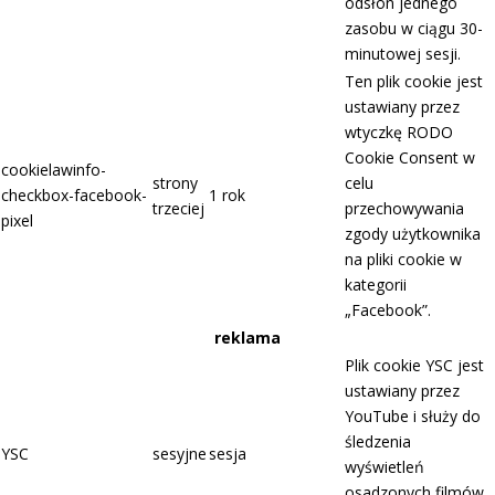
odsłon jednego
zasobu w ciągu 30-
minutowej sesji.
Ten plik cookie jest
ustawiany przez
wtyczkę RODO
Cookie Consent w
cookielawinfo-
strony
celu
checkbox-facebook-
1 rok
trzeciej
przechowywania
pixel
zgody użytkownika
na pliki cookie w
kategorii
„Facebook”.
reklama
Plik cookie YSC jest
ustawiany przez
YouTube i służy do
śledzenia
YSC
sesyjne
sesja
wyświetleń
osadzonych filmów