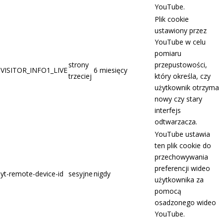
YouTube.
Plik cookie
ustawiony przez
YouTube w celu
pomiaru
strony
przepustowości,
VISITOR_INFO1_LIVE
6 miesięcy
trzeciej
który określa, czy
użytkownik otrzyma
nowy czy stary
interfejs
odtwarzacza.
YouTube ustawia
ten plik cookie do
przechowywania
preferencji wideo
yt-remote-device-id
sesyjne
nigdy
użytkownika za
pomocą
osadzonego wideo
YouTube.