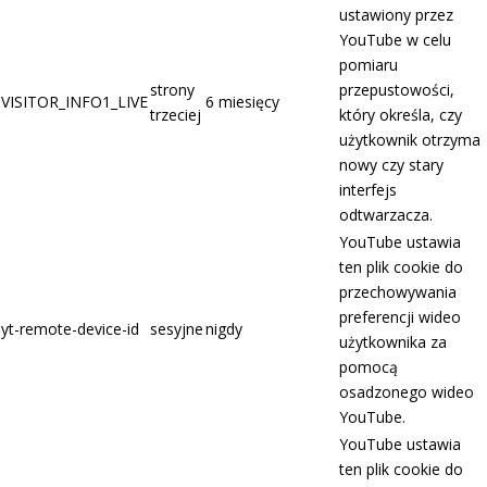
ustawiony przez
YouTube w celu
pomiaru
strony
przepustowości,
VISITOR_INFO1_LIVE
6 miesięcy
trzeciej
który określa, czy
użytkownik otrzyma
nowy czy stary
interfejs
odtwarzacza.
YouTube ustawia
ten plik cookie do
przechowywania
preferencji wideo
yt-remote-device-id
sesyjne
nigdy
użytkownika za
pomocą
osadzonego wideo
YouTube.
YouTube ustawia
ten plik cookie do