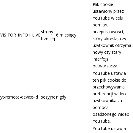
Plik cookie
ustawiony przez
YouTube w celu
pomiaru
strony
przepustowości,
VISITOR_INFO1_LIVE
6 miesięcy
trzeciej
który określa, czy
użytkownik otrzyma
nowy czy stary
interfejs
odtwarzacza.
YouTube ustawia
ten plik cookie do
przechowywania
preferencji wideo
yt-remote-device-id
sesyjne
nigdy
użytkownika za
pomocą
osadzonego wideo
YouTube.
YouTube ustawia