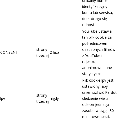
unikalny numer
identyfikacyjny
konta lub serwisu,
do którego się
odnosi.
YouTube ustawia
ten plik cookie za
pośrednictwem
strony
osadzonych filmów
CONSENT
2 lata
trzeciej
z YouTube i
rejestruje
anonimowe dane
statystyczne.
Plik cookie lpv jest
ustawiony, aby
uniemożliwić Pardot
strony
lpv
nigdy
śledzenie wielu
trzeciej
odsłon jednego
zasobu w ciągu 30-
minutowej sesji.