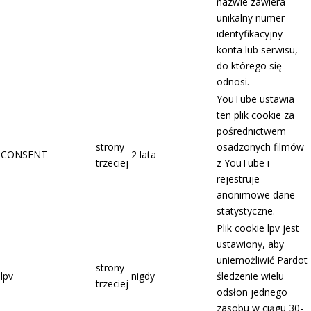
nazwie zawiera
unikalny numer
identyfikacyjny
konta lub serwisu,
do którego się
odnosi.
YouTube ustawia
ten plik cookie za
pośrednictwem
strony
osadzonych filmów
CONSENT
2 lata
trzeciej
z YouTube i
rejestruje
anonimowe dane
statystyczne.
Plik cookie lpv jest
ustawiony, aby
uniemożliwić Pardot
strony
lpv
nigdy
śledzenie wielu
trzeciej
odsłon jednego
zasobu w ciągu 30-