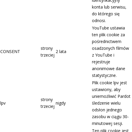
identyfikacyjny
konta lub serwisu,
do którego się
odnosi.
YouTube ustawia
ten plik cookie za
pośrednictwem
strony
osadzonych filmów
CONSENT
2 lata
trzeciej
z YouTube i
rejestruje
anonimowe dane
statystyczne.
Plik cookie lpv jest
ustawiony, aby
uniemożliwić Pardot
strony
lpv
nigdy
śledzenie wielu
trzeciej
odsłon jednego
zasobu w ciągu 30-
minutowej sesji.
Ten plik cookie jest