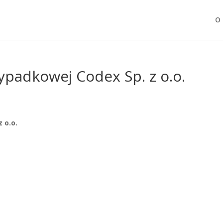
O 
padkowej Codex Sp. z o.o.
 o.o.