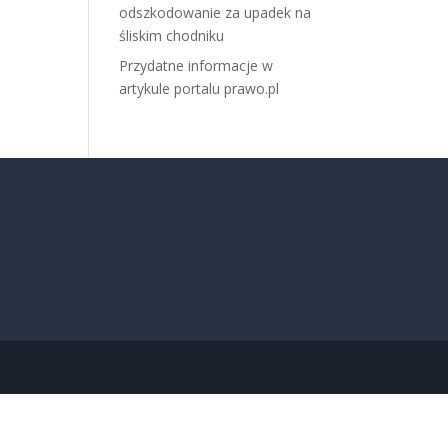
odszkodowanie za upadek na
śliskim chodniku
Przydatne informacje w
artykule portalu prawo.pl