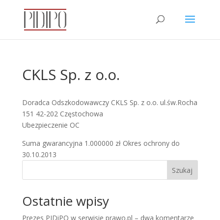
CKLS Sp. z o.o.
Doradca Odszkodowawczy CKLS Sp. z o.o. ul.św.Rocha
151 42-202 Częstochowa
Ubezpieczenie OC
Suma gwarancyjna 1.000000 zł Okres ochrony do
30.10.2013
Szukaj
Ostatnie wpisy
Prezes PIDiPO w serwisie prawo.pl – dwa komentarze