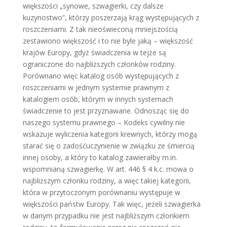
większości „synowe, szwagierki, czy dalsze
kuzynostwo”, którzy poszerzają krąg występujących z
roszczeniami. Z tak nieoświeconą mniejszością
zestawiono większość i to nie byle jaką – większość
krajów Europy, gdyż świadczenia w tejże są
ograniczone do najbliższych członków rodziny.
Porównano więc katalog osób występujących z
roszczeniami w jednym systemie prawnym z
katalogiem osób, którym w innych systemach
świadczenie to jest przyznawane. Odnosząc się do
naszego systemu prawnego – Kodeks cywilny nie
wskazuje wyliczenia kategorii krewnych, którzy mogą
starać się o zadośćuczynienie w związku ze śmiercią
innej osoby, a który to katalog zawierałby m.in.
wspomnianą szwagierkę. W art. 446 § 4 k.c. mowa o
najbliższym członku rodziny, a więc takiej kategorii,
która w przytoczonym porównaniu występuje w
większości państw Europy. Tak więc, jeżeli szwagierka
w danym przypadku nie jest najbliższym członkiem