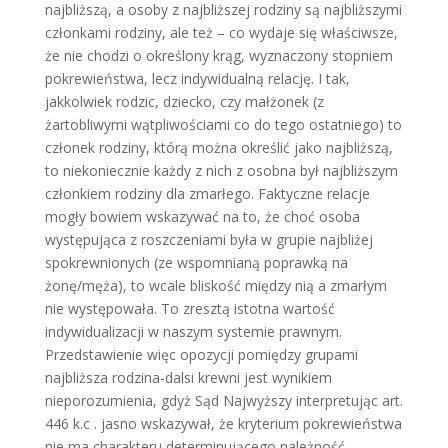
najbliższą, a osoby z najbliższej rodziny są najbliższymi
członkami rodziny, ale też – co wydaje się właściwsze,
że nie chodzi o określony krąg, wyznaczony stopniem
pokrewieństwa, lecz indywidualną relację. I tak,
jakkolwiek rodzic, dziecko, czy małżonek (z
żartobliwymi wątpliwościami co do tego ostatniego) to
członek rodziny, którą można określić jako najbliższą,
to niekoniecznie każdy z nich z osobna był najbliższym
członkiem rodziny dla zmarłego. Faktyczne relacje
mogły bowiem wskazywać na to, że choć osoba
występująca z roszczeniami była w grupie najbliżej
spokrewnionych (ze wspomnianą poprawką na
żonę/męża), to wcale bliskość między nią a zmarłym
nie występowała. To zresztą istotna wartość
indywidualizacji w naszym systemie prawnym.
Przedstawienie więc opozycji pomiędzy grupami
najbliższa rodzina-dalsi krewni jest wynikiem
nieporozumienia, gdyż Sąd Najwyższy interpretując art.
446 k.c . jasno wskazywał, że kryterium pokrewieństwa
nie ma charakteru determinującego należność