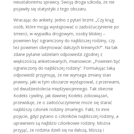
nieustalonemu sprawcy. Swoją droga szkoda, że nie
pojawiły się statystyki z tego obszaru.
Wracając do ankiety. Jedno z pytań brzmi: „Czy krąg
osób, które mogą występować o zadośćuczynienie po
śmierci, w wypadku drogowym, osoby bliskiej –
powinien być ograniczony do najbliższej rodziny, czy
też powinien obejmować dalszych krewnych?”. Na tak
zdane pytanie udzielam odpowiedzi zgodnej z
większością ankietowanych, mianowicie: „Powinien być
ograniczony do najbliższej rodziny”. Formułując taką
odpowiedź przyjmuję, że nie wymaga zmiany stan
prawny, jaki w tym obszarze występował, z przerwami,
od dwudziestolecia międzywojennego. Tak obecnie
Kodeks cywilny, jak dawniej Kodeks zobowiązań,
przewiduje, że o zadośćuczynienie może się starać
najbliższy członek rodziny zmarłego. Fakt, to inne
pojęcie, gdyż pytano o członków najbliższej rodziny, a
uprawnieni są najbliżsi członkowie rodziny. Można
przyjąć, że rodzina dzieli się na dalszą, bliższą i