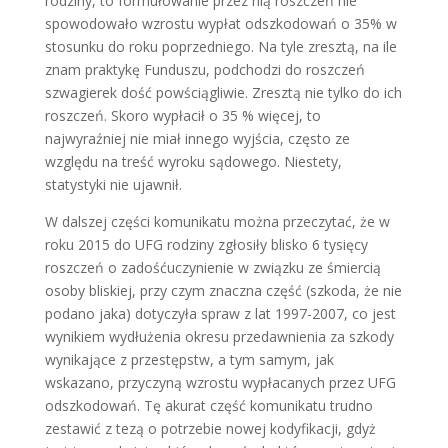
rodziny, to formułowanie przez nią roszczeń nie
spowodowało wzrostu wypłat odszkodowań o 35% w
stosunku do roku poprzedniego. Na tyle zresztą, na ile
znam praktykę Funduszu, podchodzi do roszczeń
szwagierek dość powściągliwie. Zresztą nie tylko do ich
roszczeń. Skoro wypłacił o 35 % więcej, to
najwyraźniej nie miał innego wyjścia, często ze
względu na treść wyroku sądowego. Niestety,
statystyki nie ujawnił.
W dalszej części komunikatu można przeczytać, że w
roku 2015 do UFG rodziny zgłosiły blisko 6 tysięcy
roszczeń o zadośćuczynienie w związku ze śmiercią
osoby bliskiej, przy czym znaczna część (szkoda, że nie
podano jaka) dotyczyła spraw z lat 1997-2007, co jest
wynikiem wydłużenia okresu przedawnienia za szkody
wynikające z przestępstw, a tym samym, jak
wskazano, przyczyną wzrostu wypłacanych przez UFG
odszkodowań. Tę akurat część komunikatu trudno
zestawić z tezą o potrzebie nowej kodyfikacji, gdyż