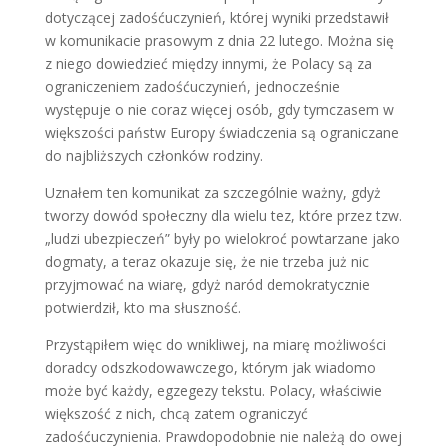
dotyczącej zadośćuczynień, której wyniki przedstawił
w komunikacie prasowym z dnia 22 lutego. Można się
z niego dowiedzieć między innymi, że Polacy są za
ograniczeniem zadośćuczynień, jednocześnie
występuje o nie coraz więcej osób, gdy tymczasem w
większości państw Europy świadczenia są ograniczane
do najbliższych członków rodziny.
Uznałem ten komunikat za szczególnie ważny, gdyż
tworzy dowód społeczny dla wielu tez, które przez tzw.
„ludzi ubezpieczeń” były po wielokroć powtarzane jako
dogmaty, a teraz okazuje się, że nie trzeba już nic
przyjmować na wiarę, gdyż naród demokratycznie
potwierdził, kto ma słuszność.
Przystąpiłem więc do wnikliwej, na miarę możliwości
doradcy odszkodowawczego, którym jak wiadomo
może być każdy, egzegezy tekstu. Polacy, właściwie
większość z nich, chcą zatem ograniczyć
zadośćuczynienia. Prawdopodobnie nie należą do owej