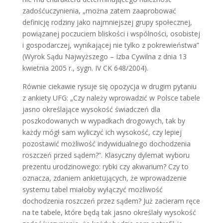
zadośćuczynienia, „można zatem zaaprobować
definicję rodziny jako najmniejszej grupy społecznej,
powiązanej poczuciem bliskości i wspólności, osobistej
i gospodarczej, wynikającej nie tylko z pokrewieństwa”
(Wyrok Sądu Najwyższego – Izba Cywilna z dnia 13
kwietnia 2005 r., sygn. IV CK 648/2004).
Równie ciekawie rysuje się opozycja w drugim pytaniu
z ankiety UFG: „Czy należy wprowadzić w Polsce tabele
jasno określające wysokość świadczeń dla
poszkodowanych w wypadkach drogowych, tak by
każdy mógł sam wyliczyć ich wysokość, czy lepiej
pozostawić możliwość indywidualnego dochodzenia
roszczeń przed sądem?”. Klasyczny dylemat wyboru
prezentu urodzinowego: rybki czy akwarium? Czy to
oznacza, zdaniem ankietujących, że wprowadzenie
systemu tabel miałoby wyłączyć możliwość
dochodzenia roszczeń przez sądem? Już zacieram ręce
na te tabele, które będą tak jasno określały wysokość