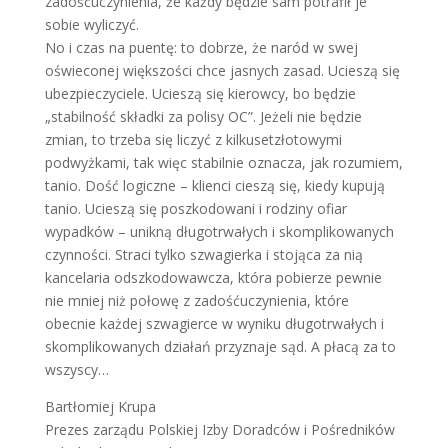
zadośćuczynienia, że każdy będzie sam potrafił je
sobie wyliczyć.
No i czas na puentę: to dobrze, że naród w swej
oświeconej większości chce jasnych zasad. Ucieszą się
ubezpieczyciele. Ucieszą się kierowcy, bo będzie
„stabilność składki za polisy OC”. Jeżeli nie będzie
zmian, to trzeba się liczyć z kilkusetzłotowymi
podwyżkami, tak więc stabilnie oznacza, jak rozumiem,
tanio. Dość logiczne – klienci cieszą się, kiedy kupują
tanio. Ucieszą się poszkodowani i rodziny ofiar
wypadków – unikną długotrwałych i skomplikowanych
czynności. Straci tylko szwagierka i stojąca za nią
kancelaria odszkodowawcza, która pobierze pewnie
nie mniej niż połowę z zadośćuczynienia, które
obecnie każdej szwagierce w wyniku długotrwałych i
skomplikowanych działań przyznaje sąd. A płacą za to
wszyscy…
Bartłomiej Krupa
Prezes zarządu Polskiej Izby Doradców i Pośredników