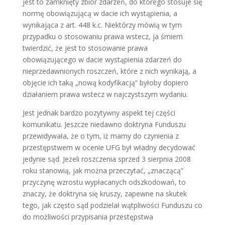
jest to zamknięty zbiór zdarzeń, do którego stosuje się
normę obowiązującą w dacie ich wystąpienia, a
wynikająca z art. 448 k.c. Niektórzy mówią w tym
przypadku o stosowaniu prawa wstecz, ja śmiem
twierdzić, że jest to stosowanie prawa
obowiązującego w dacie wystąpienia zdarzeń do
nieprzedawnionych roszczeń, które z nich wynikają, a
objęcie ich taką „nową kodyfikacją” byłoby dopiero
działaniem prawa wstecz w najczystszym wydaniu.
Jest jednak bardzo pozytywny aspekt tej części
komunikatu. Jeszcze niedawno doktryna Funduszu
przewidywała, że o tym, iż mamy do czynienia z
przestępstwem w ocenie UFG był władny decydować
jedynie sąd. Jeżeli roszczenia sprzed 3 sierpnia 2008
roku stanowią, jak można przeczytać, „znaczącą”
przyczynę wzrostu wypłacanych odszkodowań, to
znaczy, że doktryna się kruszy, zapewne na skutek
tego, jak często sąd podzielał wątpliwości Funduszu co
do możliwości przypisania przestępstwa