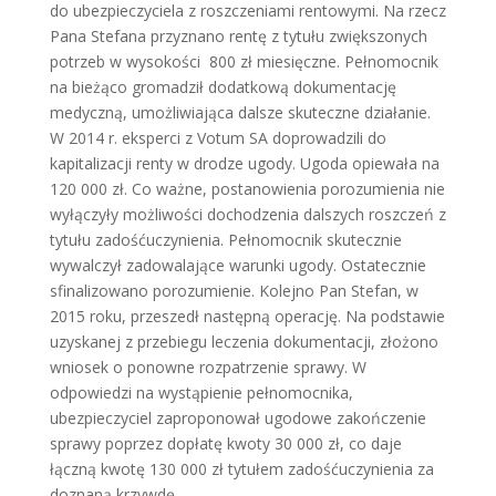
do ubezpieczyciela z roszczeniami rentowymi. Na rzecz
Pana Stefana przyznano rentę z tytułu zwiększonych
potrzeb w wysokości 800 zł miesięczne. Pełnomocnik
na bieżąco gromadził dodatkową dokumentację
medyczną, umożliwiająca dalsze skuteczne działanie.
W 2014 r. eksperci z Votum SA doprowadzili do
kapitalizacji renty w drodze ugody. Ugoda opiewała na
120 000 zł. Co ważne, postanowienia porozumienia nie
wyłączyły możliwości dochodzenia dalszych roszczeń z
tytułu zadośćuczynienia. Pełnomocnik skutecznie
wywalczył zadowalające warunki ugody. Ostatecznie
sfinalizowano porozumienie. Kolejno Pan Stefan, w
2015 roku, przeszedł następną operację. Na podstawie
uzyskanej z przebiegu leczenia dokumentacji, złożono
wniosek o ponowne rozpatrzenie sprawy. W
odpowiedzi na wystąpienie pełnomocnika,
ubezpieczyciel zaproponował ugodowe zakończenie
sprawy poprzez dopłatę kwoty 30 000 zł, co daje
łączną kwotę 130 000 zł tytułem zadośćuczynienia za
doznaną krzywdę.