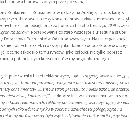
zystkich sprawach prowadzonych przez pozwaną.
ny Konkurencji i Konsumentów nałożył na Auxilię sp. z o.o. karę w
ruszających zbiorowe interesy konsumentów. Zakwestionowana prakty
zonych przez przedsiębiorcę za pomocą haseł o treści:
„o 70 % wyższ
ygranych spraw”
. Postępowanie zostało wszczęte z urzędu na skutek
zby Doradców i Pośredników Odszkodowawczych. Nasza organizacja,
owanie dobrych praktyk i rozwój rynku doradztwa odszkodowawczeg
jej ocenie szkodziło temu rynkowi jako całości, nie tylko poprzez
owanie u potencjalnych konsumentów mylnego obrazu jego
ych przez Auxilię haseł reklamowych, Sąd Okręgowy wskazał, że
„(…
ierdziła, że działania pozwanej polegające na stosowaniu opisanej powy
eresy konsumentów- klientów stron procesu, to należy uznać, że przesą
nu nieuczciwej konkurencji”
. Jednocześnie w uzasadnieniu wskazano,
rnych haseł reklamowych, reklamę porównawczą, wykorzystującą w spo
wodowych jako liderów rynku w zakresie działalności polegających na
m reklamy porównawczej było zdyskredytowanie konkurencji i przyciągn