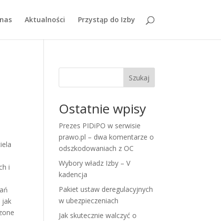
nas
Aktualności
Przystąp do Izby
Szukaj
Ostatnie wpisy
Prezes PIDiPO w serwisie
prawo.pl – dwa komentarze o
iela
odszkodowaniach z OC
Wybory władz Izby – V
ch i
kadencja
Pakiet ustaw deregulacyjnych
łań
w ubezpieczeniach
 jak
dzone
Jak skutecznie walczyć o