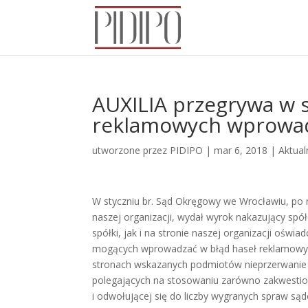
AUXILIA przegrywa w s
reklamowych wprowad
utworzone przez
PIDIPO
|
mar 6, 2018
|
Aktual
W styczniu br. Sąd Okręgowy we Wrocławiu, po 
naszej organizacji, wydał wyrok nakazujący spółc
spółki, jak i na stronie naszej organizacji ośw
mogących wprowadzać w błąd haseł reklamowyc
stronach wskazanych podmiotów nieprzerwanie pr
polegających na stosowaniu zarówno zakwesti
i odwołującej się do liczby wygranych spraw są