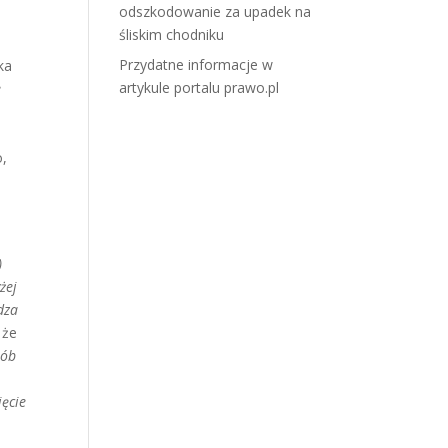
odszkodowanie za upadek na
śliskim chodniku
Przydatne informacje w
ka
artykule portalu prawo.pl
e
o,
)
żej
dza
 że
sób
ięcie