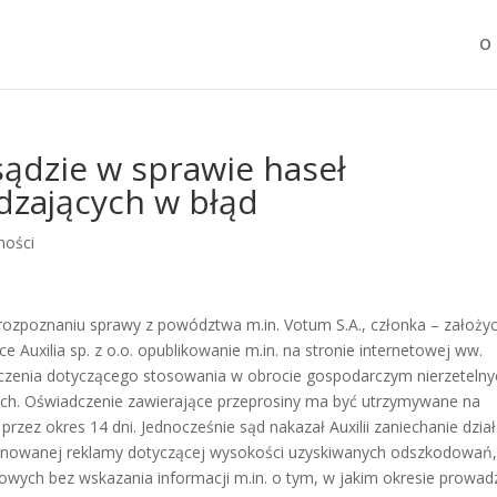
O 
ądzie w sprawie haseł
zających w błąd
ności
rozpoznaniu sprawy z powództwa m.in. Votum S.A., członka – założyc
e Auxilia sp. z o.o. opublikowanie m.in. na stronie internetowej ww.
iadczenia dotyczącego stosowania w obrocie gospodarczym nierzetelny
h. Oświadczenie zawierające przeprosiny ma być utrzymywane na
zez okres 14 dni. Jednocześnie sąd nakazał Auxilii zaniechanie dzia
onowanej reklamy dotyczącej wysokości uzyskiwanych odszkodowań,
dowych bez wskazania informacji m.in. o tym, w jakim okresie prowa