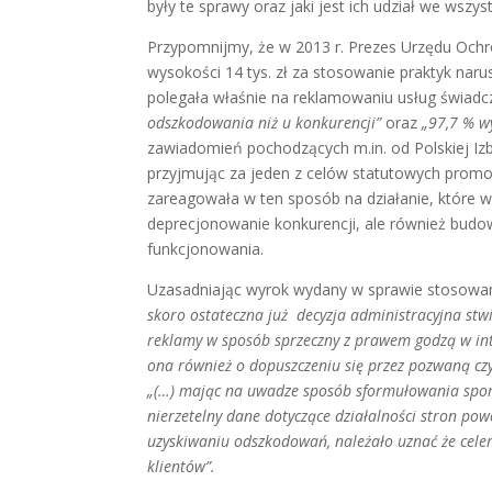
były te sprawy oraz jaki jest ich udział we ws
Przypomnijmy, że w 2013 r. Prezes Urzędu Ochro
wysokości 14 tys. zł za stosowanie praktyk na
polegała właśnie na reklamowaniu usług świadc
odszkodowania niż u konkurencji”
oraz
„97,7 % w
zawiadomień pochodzących m.in. od Polskiej I
przyjmując za jeden z celów statutowych prom
zareagowała w ten sposób na działanie, które w 
deprecjonowanie konkurencji, ale również bud
funkcjonowania.
Uzasadniając wyrok wydany w sprawie stosowan
skoro ostateczna już decyzja administracyjna stw
reklamy w sposób sprzeczny z prawem godzą w int
ona również o dopuszczeniu się przez pozwaną czy
„(…) mając na uwadze sposób sformułowania spo
nierzetelny dane dotyczące działalności stron po
uzyskiwaniu odszkodowań, należało uznać że cele
klientów”.